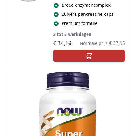
Breed enzymencomplex
Zuivere pancreatine-caps
Premium formule
3 tot 5 werkdagen
Special Price
€ 34,16
€ 37,95
Normale prijs