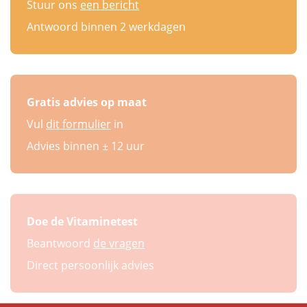
Stuur ons
een bericht
Antwoord binnen 2 werkdagen
Gratis advies op maat
Vul
dit formulier
in
Advies binnen ± 12 uur
Doe de Vitaminetest
Beantwoord
de vragen
Direct persoonlijk advies