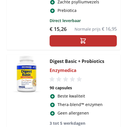
Zachte psylliumvezels
Prebiotica
Direct leverbaar
Special Price
€ 15,26
€ 16,95
Normale prijs
Digest Basic + Probiotics
Enzymedica
90 capsules
Beste kwaliteit
Thera-blend™ enzymen
Geen allergenen
3 tot 5 werkdagen