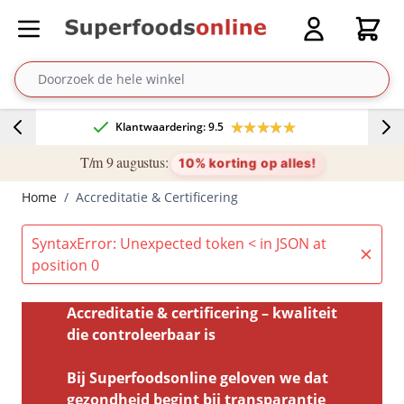
Ga naar de inhoud
Cart
★★★★★
★★★★★
Klantwaardering: 9.5
T/m 9 augustus:
10% korting op alles!
Home
/
Accreditatie & Certificering
SyntaxError: Unexpected token < in JSON at
position 0
Accreditatie & certificering – kwaliteit
die controleerbaar is
Bij Superfoodsonline geloven we dat
gezondheid begint bij transparantie