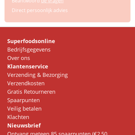
Beantwoord
de vragen
Direct persoonlijk advies
Superfoodsonline
Bedrijfsgegevens
Over ons
Klantenservice
Verzending & Bezorging
Verzendkosten
Gratis Retourneren
Spaarpunten
Veilig betalen
Klachten
Nieuwsbrief
Ontvang meteen 85 spaarpunten (€2,50