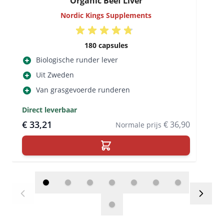
Organic Beef Liver
Nordic Kings Supplements
180 capsules
Biologische runder lever
Uit Zweden
Van grasgevoerde runderen
Direct leverbaar
Special Price
€ 33,21
€ 36,90
Normale prijs