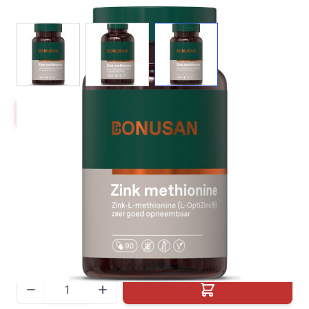
View larger image
View larger image
View larger image
Mix & Match Voordeel!
90 capsules
€ 16,95
Direct leverbaar
300 capsules
€ 51,95
Direct leverbaar
Houdbaarheidsdatum:
(THT: 01-01-2029)
Aantal