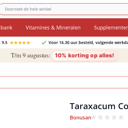
sbank
Vitamines & Mineralen
Supplemente
★★★★★
★★★★★
 9.5
Voor 16.30 uur besteld, volgende werkda
T/m 9 augustus:
10% korting op alles!
Taraxacum C
Bonusan