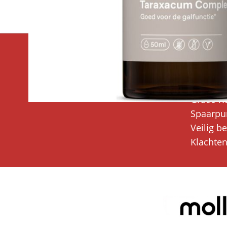
Superfoodsonline
Klanten
Bedrijfsgegevens
Verzend
Over ons
Verzend
Gratis R
Spaarpu
Veilig b
Klachte