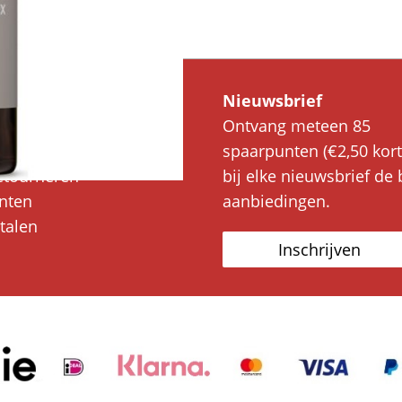
service
Nieuwsbrief
ing & Bezorging
Ontvang meteen 85
kosten
spaarpunten (€2,50 kort
etourneren
bij elke nieuwsbrief de 
nten
aanbiedingen.
etalen
Inschrijven
n