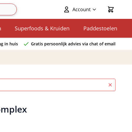
Account
Cart
n
Superfoods & Kruiden
Paddestoelen
g in huis
Gratis persoonlijk advies via chat of email
omplex