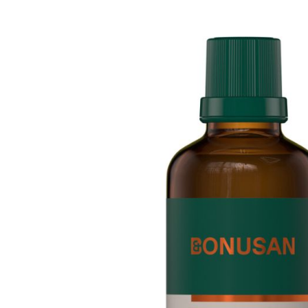
Productbeschrijving
Toepassing & Gebruik
Bonusan Taraxacum Complex 50 m
Zoek verder naar:
Merken > Bonusan
Superfoods & Kruiden > Paardenbloem
Superfoods & Kruiden > Pepermunt