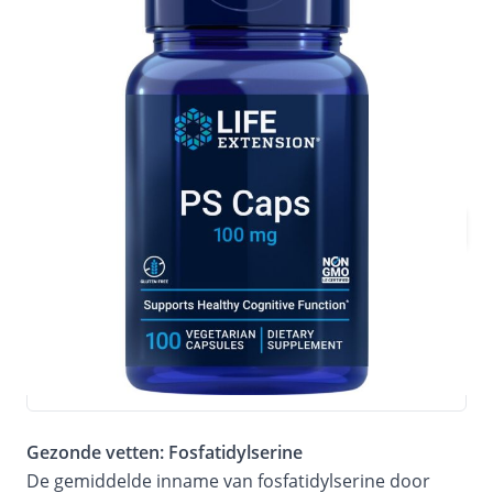
Mix & Match Voordeel!
100 capsules
€ 52,16
€ 57,95
Direct leverbaar
Houdbaarheidsdatum:
(THT: 01-05-2027)
Aantal
Voeg nog slechts €50,00 toe voor gratis
verzending
Bij dit product ontvang je
52 spaarpunten
Gezonde vetten: Fosfatidylserine
De gemiddelde inname van fosfatidylserine door