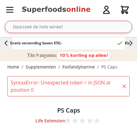
Ga naar de inhoud
Cart
Gratis verzending boven €50,-
T/m 9 augustus:
10% korting op alles!
Home
/
Supplementen
/
Fosfatidylserine
/
PS Caps
SyntaxError: Unexpected token < in JSON at
position 0
PS Caps
Life Extension