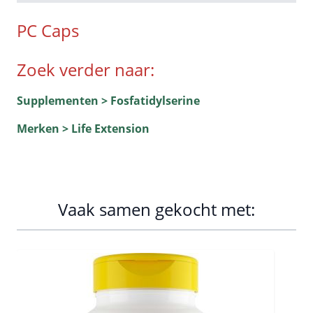
PC Caps
Zoek verder naar:
Supplementen > Fosfatidylserine
Merken > Life Extension
Vaak samen gekocht met:
Navigating through the elements of the carousel is possib
Press to skip carousel
Press to go to carousel navigation