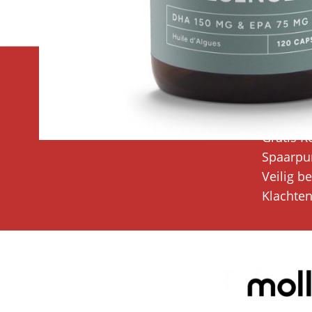
Superfoodsonline
Klanten
Bedrijfsgegevens
Verzend
Over ons
Verzend
Gratis R
Spaarpu
Veilig b
Klachte