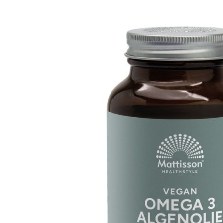
Productbeschrijving
Toepassing & Gebruik
Plantaardige Omega 3
Algenolie
DH
Zoek verder naar:
Merken > Mattisson
Supplementen > Schizochytrium (Algenolie)