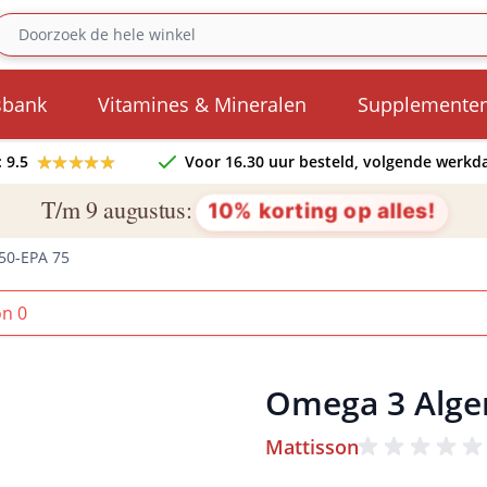
sbank
Vitamines & Mineralen
Supplemente
★★★★★
★★★★★
 9.5
Voor 16.30 uur besteld, volgende werkda
T/m 9 augustus:
10% korting op alles!
50-EPA 75
on 0
Omega 3 Alge
Mattisson