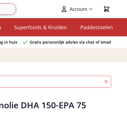
Account
Cart
n
Superfoods & Kruiden
Paddestoelen
g in huis
Gratis persoonlijk advies via chat of email
nolie DHA 150-EPA 75