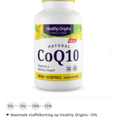
Mix & Match Voordeel!
60 softgels
€ 38,66
€ 42,95
Direct leverbaar
Houdbaarheidsdatum:
(THT: 01-06-2028)
Aantal
Voeg nog slechts €50,00 toe voor gratis
verzending
Bij dit product ontvang je
38 spaarpunten
0%
5%
10%
15%
Maximale staffelkorting op Healthy Origins: 15%