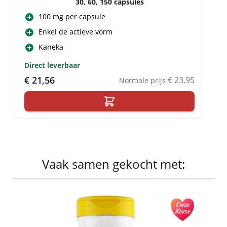
30, 60, 150 capsules
100 mg per capsule
Enkel de actieve vorm
Kaneka
Direct leverbaar
€ 21,56
€ 23,95
Normale prijs
Vaak samen gekocht met:
Navigating through the elements of the carousel is possib
Press to skip carousel
Press to go to carousel navigation