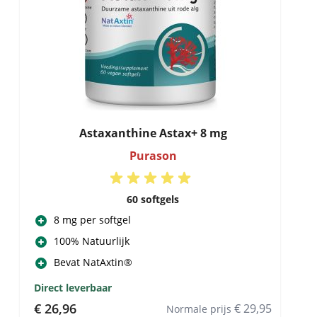
Astaxanthine Astax+ 8 mg
Purason
60 softgels
8 mg per softgel
100% Natuurlijk
Bevat NatAxtin®
Direct leverbaar
Special Price
€ 26,96
€ 29,95
Normale prijs