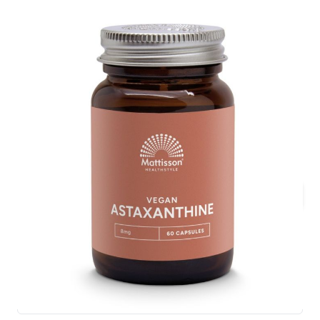
Mix & Match Voordeel!
60 capsules
€ 35,95
Direct leverbaar
Houdbaarheidsdatum:
(THT: 01-04-2027)
Aantal
Voeg nog slechts €50,00 toe voor gratis
verzending
Bij dit product ontvang je
35 spaarpunten