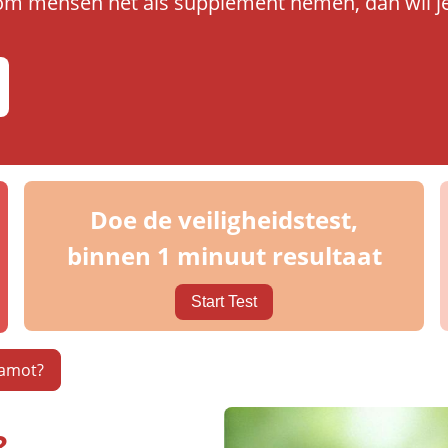
om mensen het als supplement nemen, dan wil je
Doe de veiligheidstest,
binnen 1 minuut resultaat
Start Test
gamot?
?