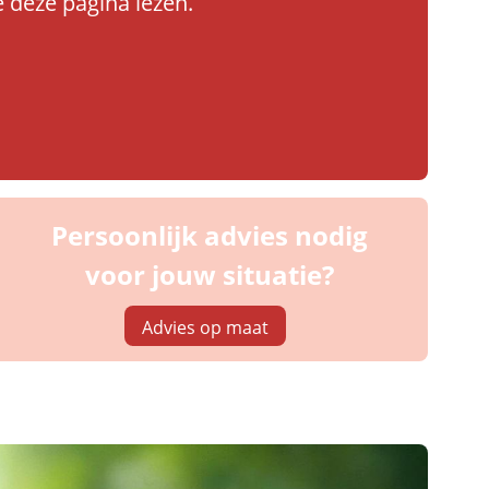
 deze pagina lezen.
Persoonlijk advies nodig
voor jouw situatie?
Advies op maat