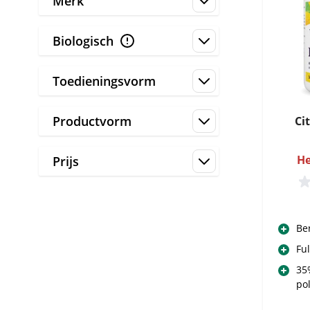
Merk
Biologisch
Toedieningsvorm
Productvorm
Ci
He
Prijs
Be
Fu
35
po