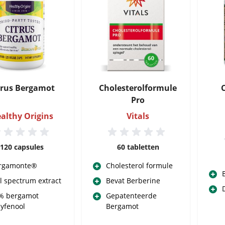
trus Bergamot
Cholesterolformule
Pro
althy Origins
Vitals
120 capsules
60 tabletten
rgamonte®
Cholesterol formule
ll spectrum extract
Bevat Berberine
% bergamot
Gepatenteerde
lyfenool
Bergamot