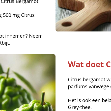
 Citrus Bergamot
ag 500 mg Citrus
amot innemen? Neem
bijt.
Wat doet C
Citrus bergamot wo
parfums vanwege d
Het is ook een bela
Grey-thee.