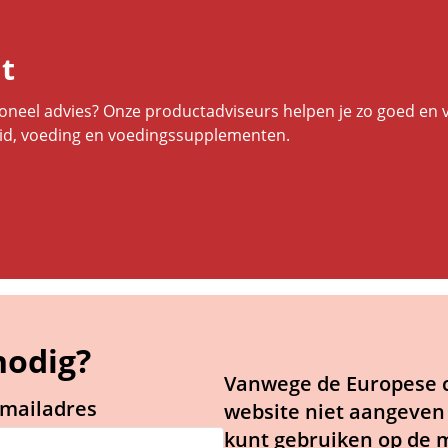
t
ssioneel advies? Onze productadviseurs helpen je zo goed en 
eid, voeding en voedingssupplementen.
nodig?
Vanwege de Europese 
emailadres
website niet aangeven
kunt gebruiken op de m